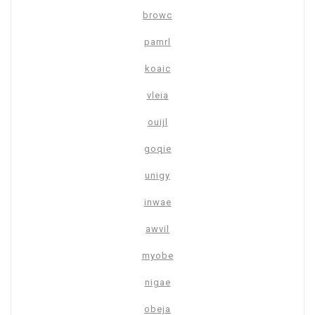
browc
pamrl
koaic
vleia
ouijl
goqie
unigy
inwae
awvil
myobe
nigae
obeja