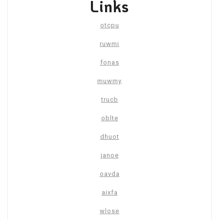
Links
otcpu
ruwmi
fonas
muwmy
trucb
oblte
dhuot
janoe
oavda
aixfa
wlose