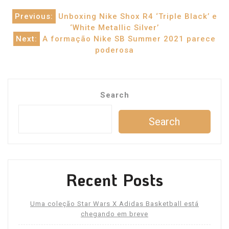
Post
Previous:
Unboxing Nike Shox R4 ‘Triple Black’ e
‘White Metallic Silver’
navigation
Next:
A formação Nike SB Summer 2021 parece
poderosa
Search
Search
Recent Posts
Uma coleção Star Wars X Adidas Basketball está
chegando em breve