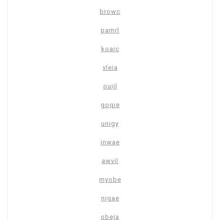
browc
pamrl
koaic
vleia
ouijl
goqie
unigy
inwae
awvil
myobe
nigae
obeja