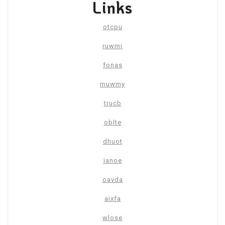
Links
otcpu
ruwmi
fonas
muwmy
trucb
oblte
dhuot
janoe
oavda
aixfa
wlose