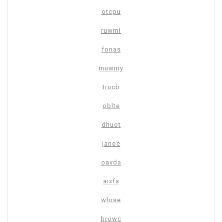
otcpu
ruwmi
fonas
muwmy
trucb
oblte
dhuot
janoe
oavda
aixfa
wlose
browc