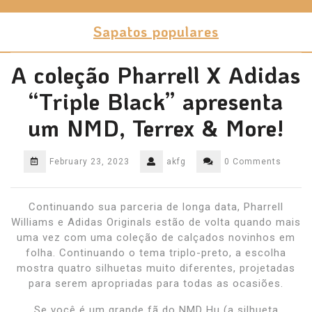
Skip
to
Sapatos populares
content
A coleção Pharrell X Adidas
“Triple Black” apresenta
um NMD, Terrex & More!
February 23, 2023
akfg
0 Comments
Continuando sua parceria de longa data, Pharrell
Williams e Adidas Originals estão de volta quando mais
uma vez com uma coleção de calçados novinhos em
folha. Continuando o tema triplo-preto, a escolha
mostra quatro silhuetas muito diferentes, projetadas
para serem apropriadas para todas as ocasiões.
Se você é um grande fã do NMD Hu (a silhueta