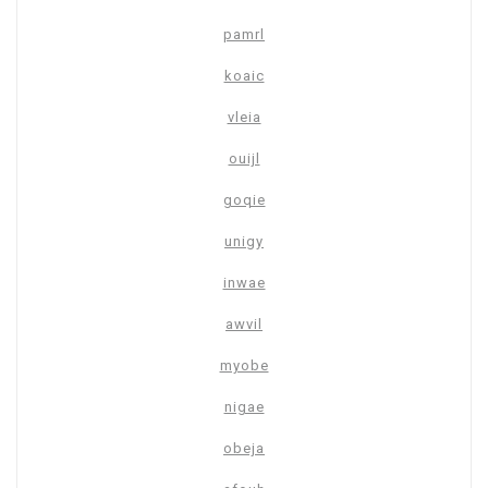
pamrl
koaic
vleia
ouijl
goqie
unigy
inwae
awvil
myobe
nigae
obeja