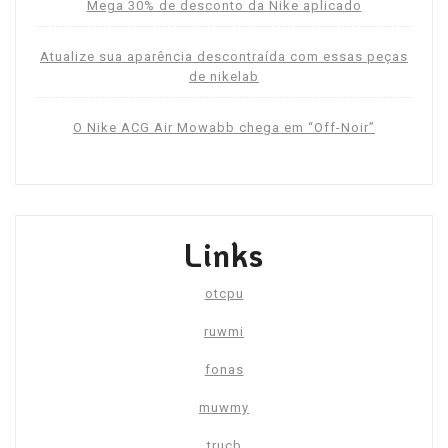
Mega 30% de desconto da Nike aplicado
Atualize sua aparência descontraída com essas peças
de nikelab
O Nike ACG Air Mowabb chega em “Off-Noir”
Links
otcpu
ruwmi
fonas
muwmy
trucb