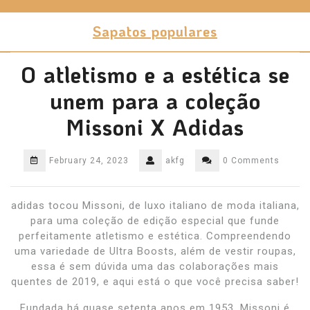
Skip
to
Sapatos populares
content
O atletismo e a estética se
unem para a coleção
Missoni X Adidas
February 24, 2023
akfg
0 Comments
adidas tocou Missoni, de luxo italiano de moda italiana,
para uma coleção de edição especial que funde
perfeitamente atletismo e estética. Compreendendo
uma variedade de Ultra Boosts, além de vestir roupas,
essa é sem dúvida uma das colaborações mais
quentes de 2019, e aqui está o que você precisa saber!
Fundada há quase setenta anos em 1953, Missoni é