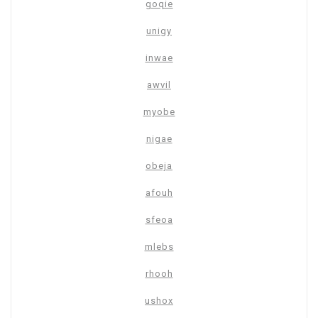
goqie
unigy
inwae
awvil
myobe
nigae
obeja
afouh
sfeoa
mlebs
rhooh
ushox