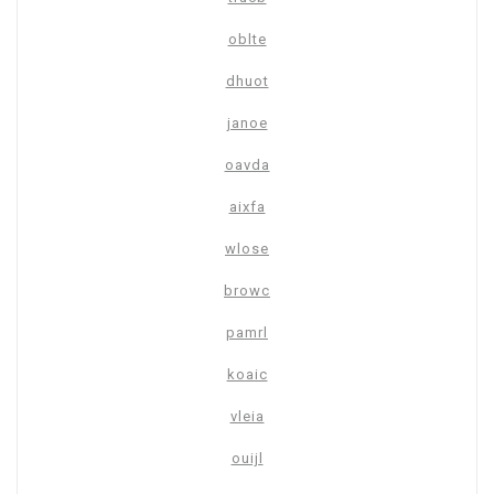
oblte
dhuot
janoe
oavda
aixfa
wlose
browc
pamrl
koaic
vleia
ouijl