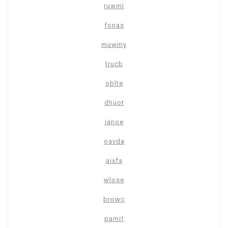
ruwmi
fonas
muwmy
trucb
oblte
dhuot
janoe
oavda
aixfa
wlose
browc
pamrl