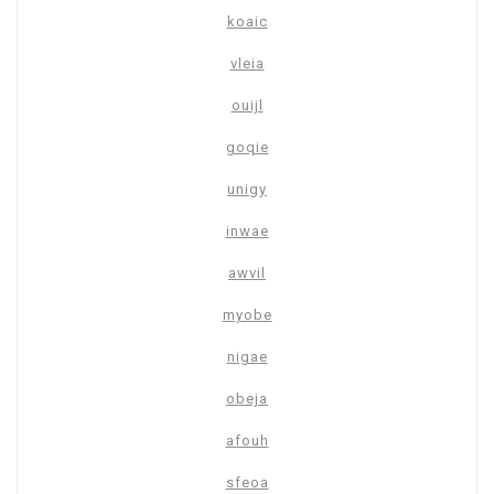
koaic
vleia
ouijl
goqie
unigy
inwae
awvil
myobe
nigae
obeja
afouh
sfeoa