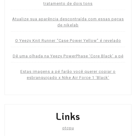
tratamento de dois tons
Atualize sua aparência descontraída com essas peças
de nikelab
O Yeezy Knit Runner “Case Power Yellow” é revelado
Dê uma olhada na Yeezy PowerPhase ‘Core Black’ a pé
Estas imagens a pé farão você querer copiar o
esbranquiçado x Nike Air Force 1 ‘Black’
Links
otcpu